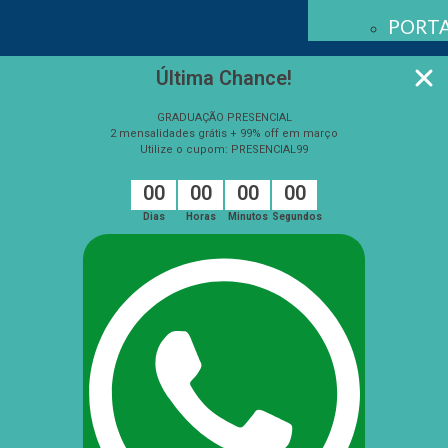
PORTA
Última Chance!
GRADUAÇÃO PRESENCIAL
2 mensalidades grátis + 99% off em março
Utilize o cupom: PRESENCIAL99
0
0
0
0
0
0
0
0
Dias
Horas
Minutos
Segundos