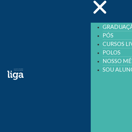
GRADUAÇ
PÓS
CURSOS LI
POLOS
NOSSO M
SOU ALUN