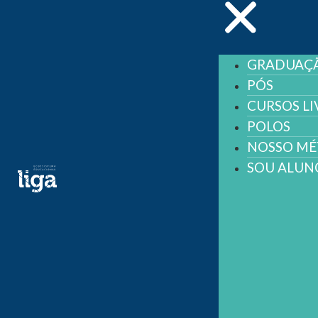
GRADUAÇ
PÓS
CURSOS LI
POLOS
NOSSO M
SOU ALUN