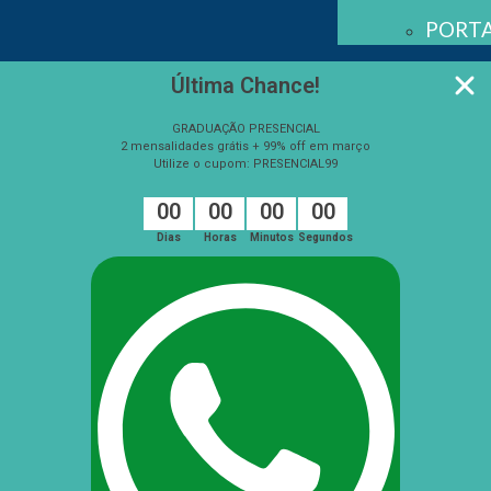
PORTA
Última Chance!
GRADUAÇÃO PRESENCIAL
2 mensalidades grátis + 99% off em março
Utilize o cupom: PRESENCIAL99
0
0
0
0
0
0
0
0
Dias
Horas
Minutos
Segundos