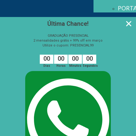
PORTA
Última Chance!
GRADUAÇÃO PRESENCIAL
2 mensalidades grátis + 99% off em março
Utilize o cupom: PRESENCIAL99
0
0
0
0
0
0
0
0
Dias
Horas
Minutos
Segundos