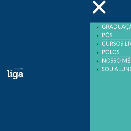
GRADUAÇ
PÓS
CURSOS LI
POLOS
NOSSO M
SOU ALUN