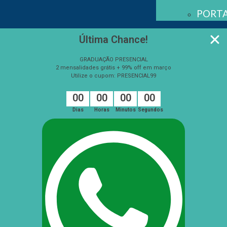
PORTA
Última Chance!
GRADUAÇÃO PRESENCIAL
2 mensalidades grátis + 99% off em março
Utilize o cupom: PRESENCIAL99
0
0
0
0
0
0
0
0
Dias
Horas
Minutos
Segundos