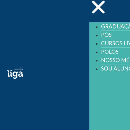
GRADUAÇ
PÓS
CURSOS LI
POLOS
NOSSO M
SOU ALUN